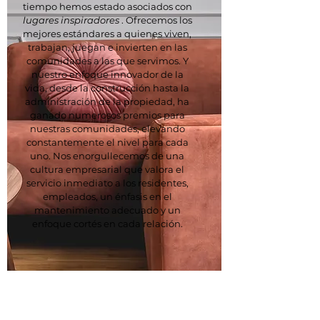
tiempo hemos estado asociados con
lugares inspiradores
. Ofrecemos los
mejores estándares a quienes viven,
trabajan, juegan e invierten en las
comunidades a las que servimos. Y
nuestro enfoque innovador de la
vida, desde la construcción hasta la
administración de la propiedad, ha
ganado numerosos premios para
nuestras comunidades, elevando
constantemente el nivel para cada
uno. Nos enorgullecemos de una
cultura empresarial que valora el
servicio inmediato a los residentes,
empleados, un énfasis en el
mantenimiento adecuado y un
enfoque cortés en cada relación.