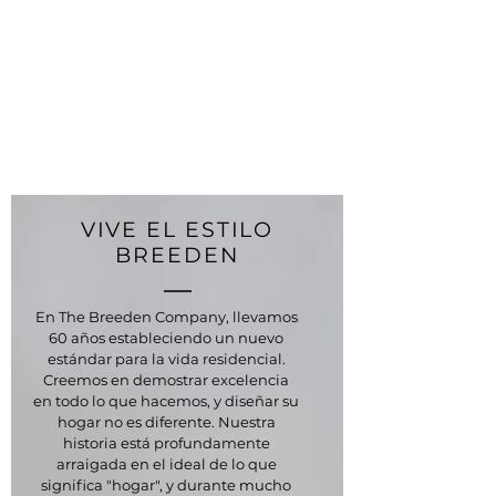
VIVE EL ESTILO
BREEDEN
En The Breeden Company, llevamos
60 años estableciendo un nuevo
estándar para la vida residencial.
Creemos en demostrar excelencia
en todo lo que hacemos, y diseñar su
hogar no es diferente. Nuestra
historia está profundamente
arraigada en el ideal de lo que
significa "hogar", y durante mucho